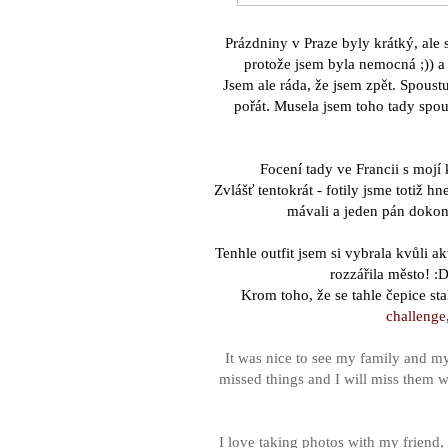
Prázdniny v Praze byly krátk
ý, ale 
proto
ž
e jsem byla nemocn
á
;)) a
Jsem ale r
á
da,
ž
e jsem zp
ě
t. Spoust
po
řá
t. Musela jsem toho tady spo
Focen
í
tady ve Francii s moj
í
Zvl
ášť
tentokr
á
t - fotily
jsme
toti
ž
hne
m
á
vali a jeden p
á
n dokon
Tenhle outfit jsem si vybrala kv
ů
li ak
rozzářila město! :
Krom toho,
ž
e se tahle čepice st
challenge
It w
as nice to see my family and my 
missed things and I will miss them 
I love taking photos with my friend, 