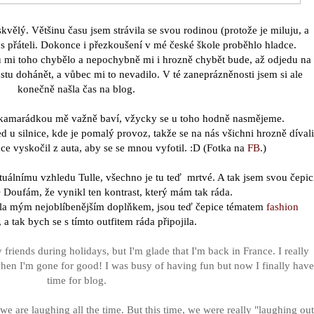
skv
ě
l
ý. V
ě
t
š
inu
č
asu jsem str
á
vila se svou rodinou (proto
ž
e je miluju, a
 s p
řá
teli. Dokonce i p
ř
ezkou
š
en
í
v mé
č
eské
š
kole prob
ě
hlo hladce.
u mi toho chyb
ě
lo a nepochybn
ě
mi i hrozn
ě
chyb
ě
t bude, a
ž
odjedu na
ustu doh
á
n
ě
t, a v
ů
bec mi to nevadilo. V té zanepr
ázněnosti jsem si ale
konečně
našla čas na blog.
kamarádkou
m
ě
va
ž
n
ě
bav
í
, v
ž
ycky se u toho hodn
ě
nasm
ě
jeme.
d u silnice, kde je pomal
ý
provoz, tak
ž
e se na n
á
s v
š
ichni hrozn
ě
d
í
vali
ce vysko
č
il z auta, aby se se mnou vyfotil. :D (Fotka na
FB
.)
tu
álnímu vzhledu Tulle, všechno je tu teď mrtvé. A tak jsem svou čepic
D Doufám, že vynikl ten kontrast, kter
ý
mám tak ráda.
ala m
ý
m nejoblíbenějš
í
m doplňkem, jsou teď čepice tématem
fashion
, a tak bych se s t
í
mto outfitem r
áda připojila.
friends during holidays, but I'm glade that I'm back in France. I really
when I'm gone for good! I was busy of having fun but now I finally have
time for blog.
we are laughing all the time. But this time, we were really "laughing out