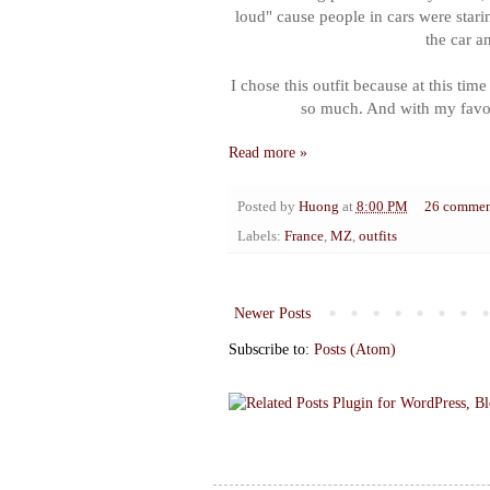
loud" cause people in cars were star
the car a
I chose this outfit because at this time
so much. And with my favo
Read more »
Posted by
Huong
at
8:00 PM
26 commen
Labels:
France
,
MZ
,
outfits
Newer Posts
Subscribe to:
Posts (Atom)