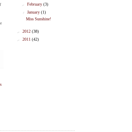
f
►
February
(3)
▼
January
(1)
Miss Sunshine!
ke
►
2012
(38)
►
2011
(42)
s