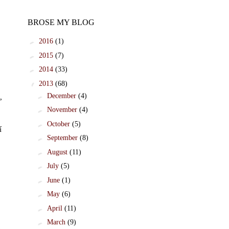
BROSE MY BLOG
►
2016
(1)
►
2015
(7)
►
2014
(33)
▼
2013
(68)
►
December
(4)
,
►
November
(4)
►
October
(5)
í
►
September
(8)
►
August
(11)
►
July
(5)
►
June
(1)
►
May
(6)
►
April
(11)
►
March
(9)