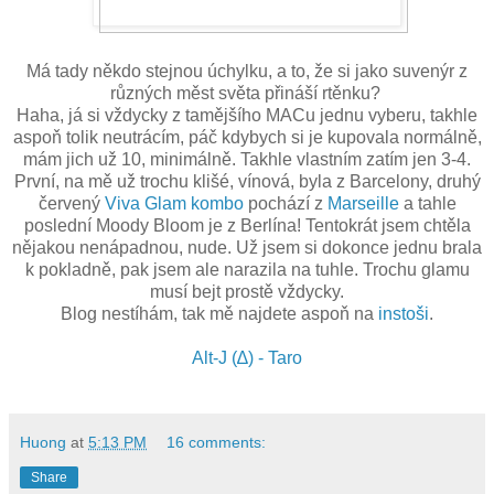
Má tady někdo stejnou úchylku, a to, že si jako suvenýr z
různých měst světa přináší rtěnku?
Haha, já si vždycky z tamějšího MACu jednu vyberu, takhle
aspoň tolik neutrácím, páč kdybych si je kupovala normálně,
mám jich už 10, minimálně. Takhle vlastním zatím jen 3-4.
První, na mě už trochu klišé, vínová, byla z Barcelony, druhý
červený
Viva Glam kombo
pochází z
Marseille
a tahle
poslední Moody Bloom je z Berlína! Tentokrát jsem chtěla
nějakou nenápadnou, nude. Už jsem si dokonce jednu brala
k pokladně, pak jsem ale narazila na tuhle. Trochu glamu
musí bejt prostě vždycky.
Blog nestíhám, tak mě najdete aspoň na
instoši
.
Alt-J (∆) - Taro
Huong
at
5:13 PM
16 comments:
Share