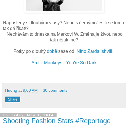
Naposledy s dlouhými vlasy? Nebo s černými /jestli se tomu
tak dá říkat/?
Nechávám to dneska na Markovi W. Změna je život, nebo
tak nějak, ne?
Fotky po dlouhý
době
zase od
Nino Zardalishvili
.
Arctic Monkeys - You're So Dark
Huong
at
9:00 AM
30 comments:
Share
Thursday, May 1, 2014
Shooting Fashion Stars #Reportage