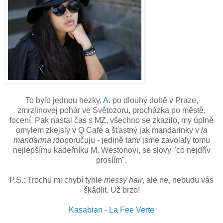
To bylo jednou hezky,
A
. po dlouhý době v Praze,
zmrzlinovej pohár ve Světozoru, procházka po městě,
focení. Pak nastal čas s MZ, všechno se zkazilo, my úplně
omylem zkejsly v Q Café a šťastný jak mandarinky v
la
mandarina
/doporučuju - jedině tam/ jsme zavolaly tomu
nejlepšímu kadeřníku M. Westonovi, se slovy "co nejdřív
prosíím".
P.S.: Trochu mi chybí tyhle
messy hair
, ale ne, nebudu vás
škádlit. Už brzo!
Kasabian - La Fee Verte