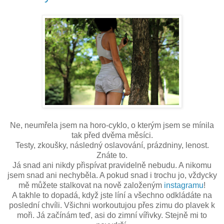
Ne, neumřela jsem na horo-cyklo, o kterým jsem se mínila
tak před dvěma měsíci.
Testy, zkoušky, následný oslavování, prázdniny, lenost.
Znáte to.
Já snad ani nikdy přispívat pravidelně nebudu. A nikomu
jsem snad ani nechyběla. A pokud snad i trochu jo, vždycky
mě můžete stalkovat na nově založeným
instagramu
!
A takhle to dopadá, když jste líní a všechno odkládáte na
poslední chvíli. Všichni workoutujou přes zimu do plavek k
moři. Já začínám teď, asi do zimní vířivky. Stejně mi to