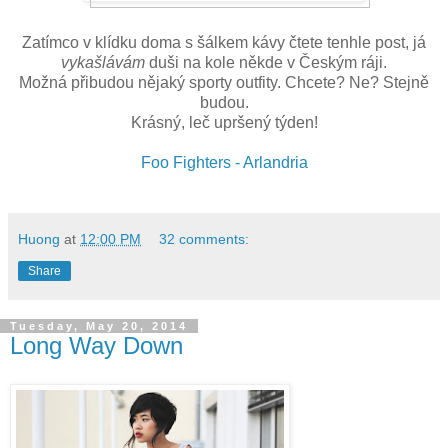
Zatímco v klídku doma s šálkem kávy čtete tenhle post, já
vykašlávám
duši na kole někde v Českým ráji.
Možná přibudou nějaký sporty outfity. Chcete? Ne? Stejně
budou.
Krásný, leč upršený týden!
Foo Fighters - Arlandria
Huong
at
12:00 PM
32 comments:
Share
Tuesday, May 20, 2014
Long Way Down