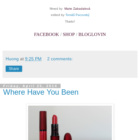
filmed by
Marie Zabadalová
edited by
Tomáš Pacovský
Thanks!
FACEBOOK
/
SHOP
/
BLOGLOVIN
Huong
at
9:25 PM
2 comments:
Share
Friday, April 25, 2014
Where Have You Been