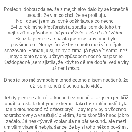
Poslední dobou zda se, že z mejch slov dalo by se konečně
usoudit, že vim co chci, že se profiluju.
No.. doteď jsem usilovně odškrtávala co nechci.
Byl to rok mýho křesťanství a spadla jsem do toho tím
nejhezčím způsobem,
jakým můžete o věc dostat zájem.
Snažila jsem se a snažila jsem se, aby toho bylo
povšimnuto.. Nemyslím, že by to proto mojí víru nějak
shazovalo. Pamatuju si, že byla zima, já byla víc sama, než
jindy a tohle ty dny určitým způsobem hodně rozjasnilo.
Každopádně jsem zjistila, že když to děláte dobře, vedle víry
už není
místo.
Dnes je pro mě symbolem tohodlectoho a jsem nadšená, že
už jsem konečně schopná to vidět.
Tehdy jsem se ale cítila trochu bezmocně a tak jsem jen kříž
obrátila a šla k druhýmu extrému. Jako lusknutím prstů byla
tahle dlouhodobá záležitost pryč. Tady teprv bylo všechno
pestrobarevný a vzrušující a vidím, že to skončilo hned jak to
začalo. Já neskrývavě vzplanula na pár sekund.. ale mezi
tím vším vlastně nebyla šance, že by si toho někdo povšiml.