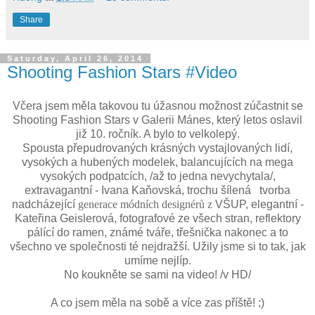
Share
Saturday, April 26, 2014
Shooting Fashion Stars #Video
Včera jsem měla takovou tu úžasnou možnost zúčastnit se
Shooting Fashion Stars v Galerii Mánes, který letos oslavil
již 10. ročník. A bylo to velkolepý.
Spousta přepudrovaných krásných vystajlovaných lidí,
vysokých a hubených modelek, balancujících na mega
vysokých podpatcích, /až to jedna nevychytala/,
extravagantní - Ivana Kaňovská, trochu šílená tvorba
nadcházející
generace módních designérů z
VŠUP, elegantní -
Kateřina Geislerová, fotografové ze všech stran, reflektory
pálící do ramen, známé tváře, třešnička nakonec a to
všechno ve společnosti té nejdražší. Užily jsme si to tak, jak
umíme nejlíp.
No koukněte se sami na video! /v HD/
A co jsem měla na sobě a více zas příště! ;)