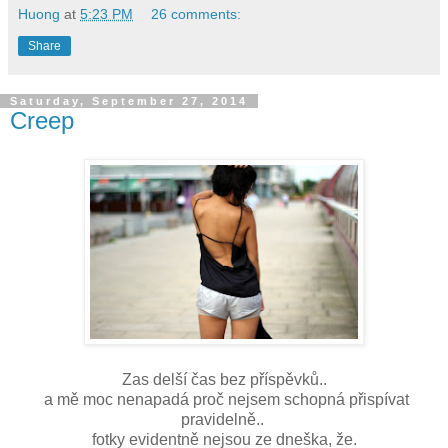
Huong
at
5:23 PM
26 comments:
Share
Saturday, September 27, 2014
Creep
Zas delší čas bez příspěvků..
a mě moc nenapadá proč nejsem schopná přispívat
pravidelně..
fotky evidentně nejsou ze dneška, že.