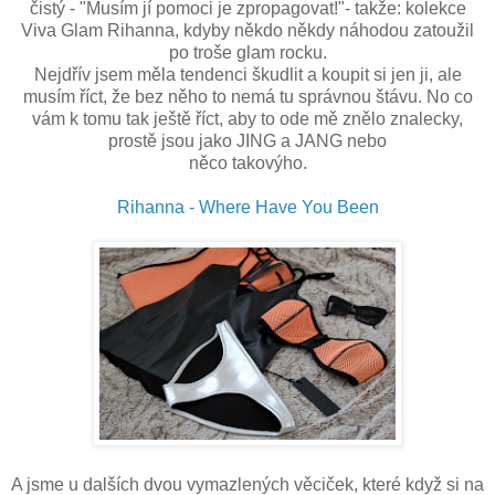
čistý - "Musím jí pomoci je zpropagovat!"- takže: kolekce
Viva Glam Rihanna, kdyby někdo někdy náhodou zatoužil
po troše glam rocku.
Nejdřív jsem měla tendenci škudlit a koupit si jen ji, ale
musím říct, že bez něho to nemá tu správnou štávu. No co
vám k tomu tak ještě říct, aby to ode mě znělo znalecky,
prostě jsou jako JING a JANG nebo
něco takovýho.
Rihanna - Where Have You Been
A jsme u dalších dvou vymazlených věciček, které když si na