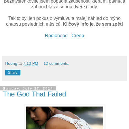
Bezmyšlenkovitě jsem popadla zkušenost, která mi patřila a
zabouchla za sebou dveře i tady.
Tak to byl jen pokus o výmluvu a malej náhled do mýho
chaosu posledních měsíců.
Klíčový info je, že sem zpět!
Radiohead - Creep
Huong
at
7:10 PM
12 comments:
Share
Sunday, July 27, 2014
The God That Failed