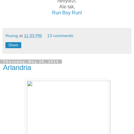
nevydrží.
Ale tak,
Run Boy Run
!
Huong
at
11:33 PM
13 comments:
Share
Thursday, May 29, 2014
Arlandria