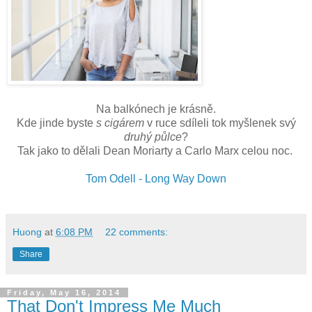
Na balkónech je krásně.
Kde jinde byste
s cigárem
v ruce sdíleli tok myšlenek svý
druhý půlce
?
Tak jako to dělali Dean Moriarty a Carlo Marx celou noc.
Tom Odell - Long Way Down
Huong
at
6:08 PM
22 comments:
Share
Friday, May 16, 2014
That Don't Impress Me Much