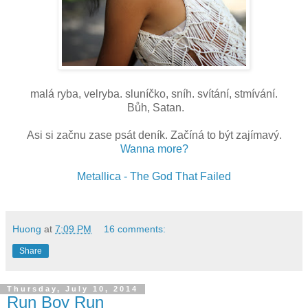
malá ryba, velryba. sluníčko, sníh. svítání, stmívání.
Bůh, Satan.
Asi si začnu zase psát deník. Začíná to být zajímavý.
Wanna more?
Metallica - The God That Failed
Huong
at
7:09 PM
16 comments:
Share
Thursday, July 10, 2014
Run Boy Run