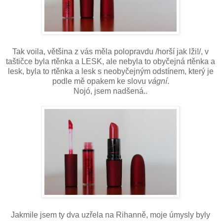
Tak voila, většina z vás měla polopravdu /horší jak lži!/, v
taštičce byla rtěnka a LESK, ale nebyla to obyčejná rtěnka a
lesk, byla to rtěnka a lesk s neobyčejným odstínem, který je
podle mě opakem ke slovu
vágní
.
Nojó, jsem nadšená..
Jakmile jsem ty dva uzřela na Rihanně, moje úmysly byly