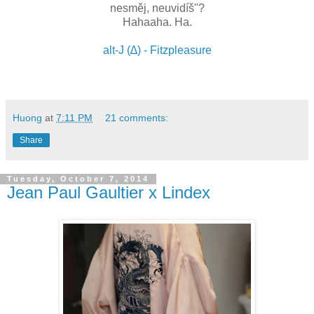
nesměj, neuvidíš"?
Hahaaha. Ha.
alt-J (∆) - Fitzpleasure
Huong
at
7:11 PM
21 comments:
Share
Tuesday, October 7, 2014
Jean Paul Gaultier x Lindex