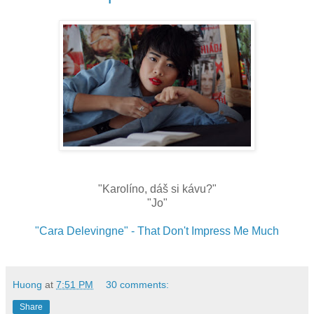
"Karolíno, dáš si kávu?"
"Jo"
"Cara Delevingne" - That Don't Impress Me Much
Huong
at
7:51 PM
30 comments:
Share