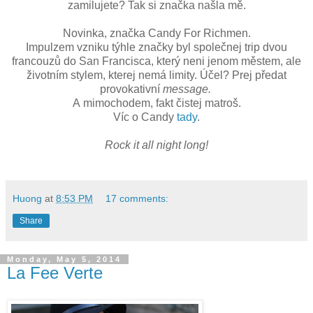
zamilujete? Tak si značka našla mě.
Novinka, značka Candy For Richmen.
Impulzem vzniku týhle značky byl společnej trip dvou
francouzů do San Francisca, který neni jenom městem, ale
životním stylem, kterej nemá limity. Účel? Prej předat
provokativní
message.
A mimochodem, fakt čistej matroš.
Víc o Candy
tady
.
Rock it all night long!
Huong
at
8:53 PM
17 comments:
Share
Monday, May 5, 2014
La Fee Verte