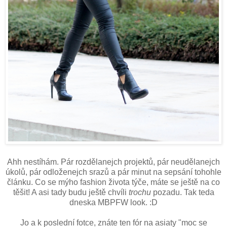
Ahh nestíhám. Pár rozdělanejch projektů, pár neudělanejch
úkolů, pár odloženejch srazů a pár minut na sepsání tohohle
článku. Co se mýho fashion života týče, máte se ještě na co
těšit! A asi tady budu ještě chvíli
trochu
pozadu. Tak teda
dneska MBPFW look. :D
Jo a k poslední fotce, znáte ten fór na asiaty "moc se