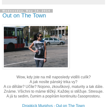
Wednesday, May 14, 2014
Out on The Town
Wow, kdy jste na mě naposledy viděli culík?
A jak nosíte pánský trika vy?
A co děláte? Učíte? Nojono, zkouškový, maturity a tak dále.
Známe. Všichni to máme těžký. Každej si stěžuje. Stresuje.
A já tu sedim, čumim a popírám kontinuitu časoprostoru.
Dropkick Murphys - Out on The Town