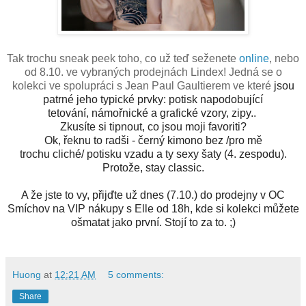
Tak trochu sneak peek toho, co už teď seženete
online
, nebo
od 8.10. ve vybraných prodejnách Lindex! Jedná se o
kolekci ve spolupráci s Jean Paul Gaultierem ve kte
ré
jsou
patrné jeho typické prvky:
potisk napodobující
tetování,
námořnické a grafické vzory, zipy..
Zkusíte si tipnout, co jsou moji favoriti?
Ok, řeknu to radši - černý kimono bez /pro mě
trochu
cliché/
potisku vzadu a ty sexy šaty (4. zespodu).
Protože, stay classic.
A že jste to vy, přijďte už dnes (7.10.) do prodejny v OC
Smíchov na VIP nákupy s Elle od 18h, kde si kolekci můžete
ošmatat jako první. Stojí to za to. ;)
Huong
at
12:21 AM
5 comments:
Share