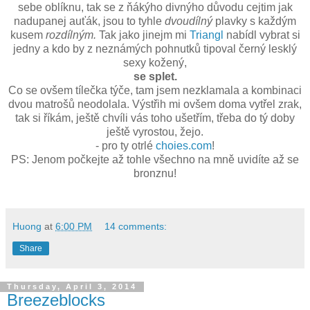
sebe oblíknu, tak se z ňákýho divnýho důvodu cejtim jak
nadupanej auťák, jsou to tyhle
dvoudílný
plavky s každým
kusem
rozdílným.
Tak jako jinejm mi
Triangl
nabídl vybrat si
jedny a kdo by z neznámých pohnutků tipoval černý lesklý
sexy kožený,
se splet.
Co se ovšem tílečka týče, tam jsem nezklamala a kombinaci
dvou matrošů neodolala. Výstřih mi ovšem doma vytřel zrak,
tak si říkám, ještě chvíli vás toho ušetřím, třeba do tý doby
ještě vyrostou, žejo.
- pro ty otrlé
choies.com
!
PS: Jenom počkejte až tohle všechno na mně uvidíte až se
bronznu!
Huong
at
6:00 PM
14 comments:
Share
Thursday, April 3, 2014
Breezeblocks