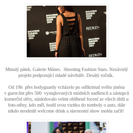
Minulý pátek. Galerie Mánes. Shooting Fashion Stars. N
ezávislý
projekt podporující mladé návrháře.
Desátý ročník.
Od 19h
přes bodyguardy vcházelo po odškrtnutí svého jména
v guest-list přes 500
vystajlovaných módních nadšenců a zástupců
komerční sféry, následovalo velmi oblíbené focení ze všech úhlů u
foto-stěny, kdo měl, hodil svou vizitku do tomboly o auto, dále
nikdo neodmítl
welcome drink
a slavnostní show mohla začít!