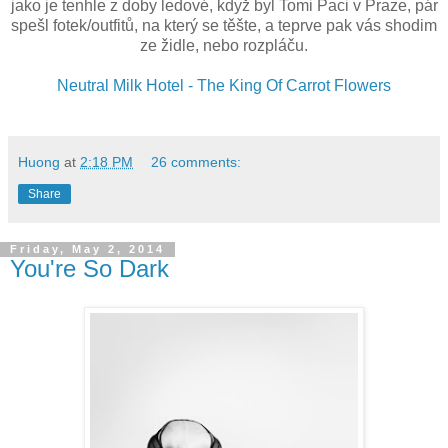
jako je tenhle z doby ledové, když byl Tomi Paci v Praze, pár
spešl fotek/outfitů, na který se těšte, a teprve pak vás shodim
ze židle, nebo rozpláču.
Neutral Milk Hotel - The King Of Carrot Flowers
Huong
at
2:18 PM
26 comments:
Share
Friday, May 2, 2014
You're So Dark