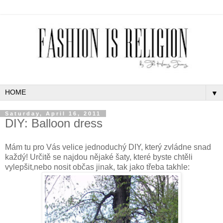
▼
Saturday, April 16, 2011
DIY: Balloon dress
Mám tu pro Vás velice jednoduchý DIY, který zvládne snad
každý! Určitě se najdou nějaké šaty, které byste chtěli
vylepšit,nebo nosit občas jinak, tak jako třeba takhle: