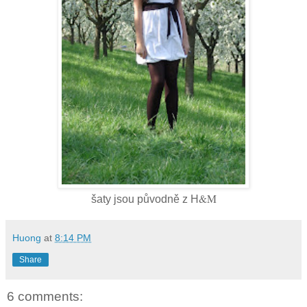
&M
šaty jsou původně z H
Huong
at
8:14 PM
Share
6 comments: