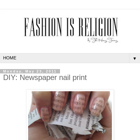
▼
Monday, May 23, 2011
DIY: Newspaper nail print