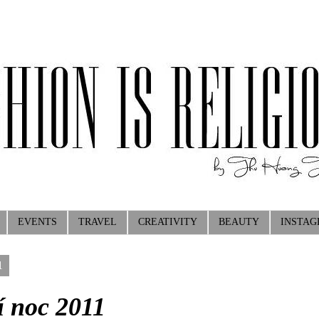
EVENTS
TRAVEL
CREATIVITY
BEAUTY
INSTA
1
í noc 2011