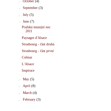
►
October
(4)
►
September
(3)
►
July
(5)
▼
June
(7)
Pražská muzejní noc
2011
Paysages d'Alsace
Strasbourg - část druhá
Strasbourg - část první
Colmar
L'Alsace
Inspirace
►
May
(5)
►
April
(8)
►
March
(4)
►
February
(3)