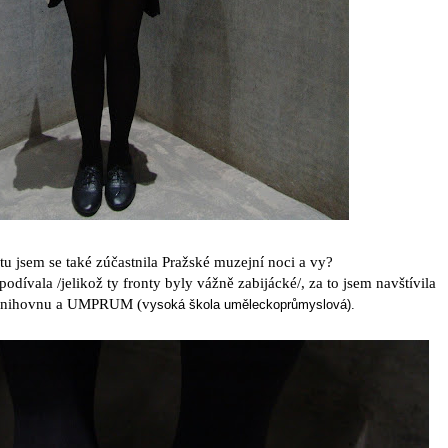
u jsem se také zúčastnila Pražské muzejní noci a vy?
dívala /jelikož ty fronty byly vážně zabijácké/, za to jsem navštívila
 knihovnu a UMPRUM (v
ysoká škola uměleckoprůmyslová).