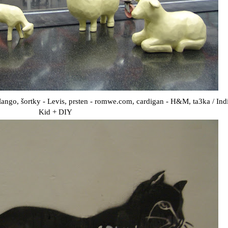
Mango, šortky - Levis, prsten - romwe.com, cardigan - H&M, ta3ka / Ind
Kid + DIY