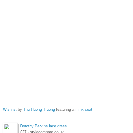
Wishlist
by
Thu Huong Truong
featuring a
mink coat
Dorothy Perkins lace dress
£27 - stylecompare.co.uk