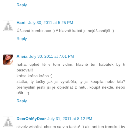
Reply
Hanii
July 30, 2011 at 5:25 PM
Úžasná kombinace :) A hlavně kabát je nejúžasnější :)
Reply
Alicia
July 30, 2011 at 7:01 PM
haha, uplně tě v tom vidím, hlavně ten kabátek by ti
pasoval!!
krása krása krása :)
zlatko, ty tašky jak jsi vyráběla, ty jsi koupila nebo šila?
přemýšlím jestli jsi je objednat z netu, koupit někde, nebo
ušít.. :)
Reply
DeerOhMyDear
July 31, 2011 at 8:12 PM
skvely wishlist, chcem saty a tasku! :) ale ani ten trenckot by