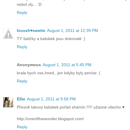
nebol zly... :D
Reply
Ivussh♥swetie
August 1, 2011 at 12:39 PM
TY šatičky a kabátek jsou dokonalé :)
Reply
Anonymous
August 1, 2011 at 5:45 PM
brala bych vse,hned,..jen kdyby byly penize :(
Reply
Ellie
August 1, 2011 at 9:58 PM
Přesně takový kabátek pořád sháním !!!!! užasné všecho ♥
http://oneofthewonder.blogspot.com/
Reply