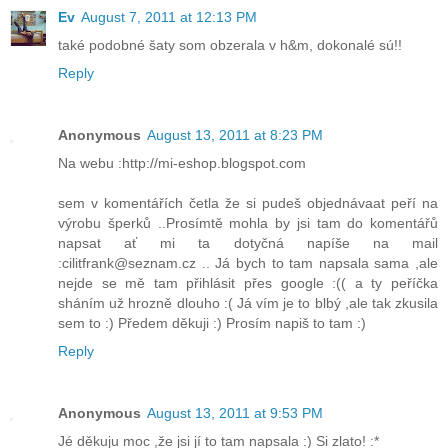
Ev
August 7, 2011 at 12:13 PM
také podobné šaty som obzerala v h&m, dokonalé sú!!
Reply
Anonymous
August 13, 2011 at 8:23 PM
Na webu :http://mi-eshop.blogspot.com
sem v komentářích četla že si pudeš objednávaat peří na
výrobu šperků ..Prosímtě mohla by jsi tam do komentářů
napsat ať mi ta dotyčná napíše na mail
:
cilitfrank@seznam.cz
.. Já bych to tam napsala sama ,ale
nejde se mě tam přihlásit přes google :(( a ty peříčka
sháním už hrozně dlouho :( Já vím je to blbý ,ale tak zkusila
sem to :) Předem děkuji :) Prosím napiš to tam :)
Reply
Anonymous
August 13, 2011 at 9:53 PM
Jé děkuju moc ,že jsi jí to tam napsala :) Si zlato! :*