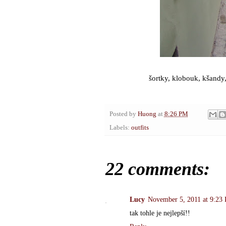
šortky, klobouk, kšandy,
Posted by
Huong
at
8:26 PM
Labels:
outfits
22 comments:
Lucy
November 5, 2011 at 9:23
tak tohle je nejlepší!!