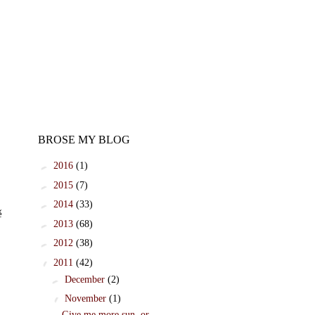
BROSE MY BLOG
►
2016
(1)
►
2015
(7)
►
2014
(33)
ě
►
2013
(68)
►
2012
(38)
▼
2011
(42)
►
December
(2)
▼
November
(1)
Give me more sun, or