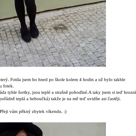
terý. Fotila jsem ho hned po škole kolem 4 hodin a už bylo takhle
u fotek.
da tyhle šortky, jsou teplé a strašně pohodlné.A taky jsem si teď hrozn
 pořádně teplá a heboučká) takže je na mě teď uvidíte asi častěji.
Přeji vám pěkný zbytek víkendu. :)