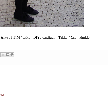
 triko : H&M / taška : DIY / cardigan : Takko / šála : Pimkie
 PM