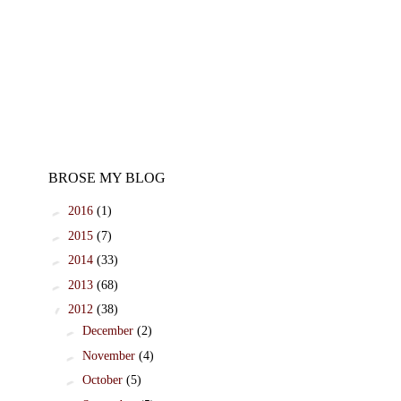
BROSE MY BLOG
►
2016
(1)
►
2015
(7)
►
2014
(33)
►
2013
(68)
▼
2012
(38)
►
December
(2)
►
November
(4)
►
October
(5)