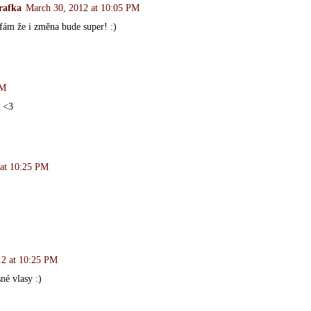
rafka
March 30, 2012 at 10:05 PM
fám že i změna bude super! :)
PM
e <3
 at 10:25 PM
12 at 10:25 PM
é vlasy :)