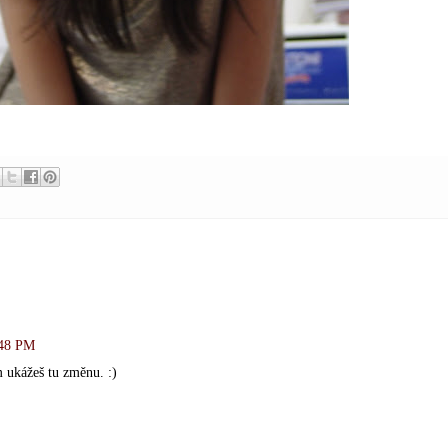
:48 PM
m ukážeš tu změnu. :)