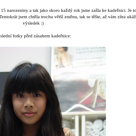
 15 narozeniny a tak jako skoro každý rok jsme zašla ke kadeřnici. Je t
ntokrát jsem chtěla trochu větší změnu, tak se těšte, až vám zítra uká
výsledek :)
slední fotky před zásahem kadeřnice: