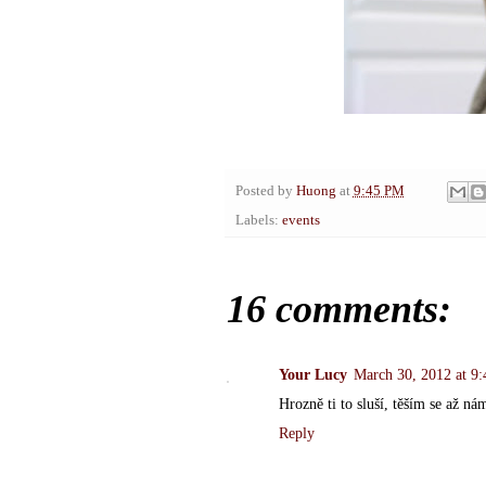
Posted by
Huong
at
9:45 PM
Labels:
events
16 comments:
Your Lucy
March 30, 2012 at 9
Hrozně ti to sluší, těším se až ná
Reply