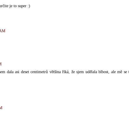
rčite je to super :)
 AM
M
em dala asi deset centimetrů většina říká, že sjem udělala blbost, ale mě se 
AM