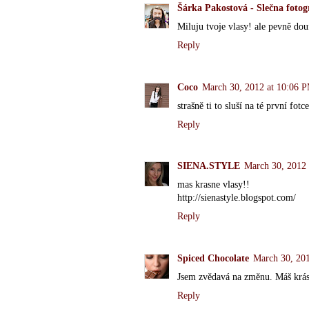
Šárka Pakostová - Slečna fotog
Miluju tvoje vlasy! ale pevně dou
Reply
Coco
March 30, 2012 at 10:06 
strašně ti to sluší na té první fotc
Reply
SIENA.STYLE
March 30, 2012
mas krasne vlasy!!
http://sienastyle.blogspot.com/
Reply
Spiced Chocolate
March 30, 20
Jsem zvědavá na změnu. Máš krásn
Reply