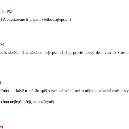
0:42 PM
 A oneskorene ti prajem všetko najlepšie :)
PM
adáš skvěle! :) a všechno nejlepší, 21.3 je prostě dobrý den, vím to z osob
M
řnici... i když u mě šlo spíš o zachraňování, než o nějakou zásadní změnu sty
šechno nejlepší přeji, samozřejmě)
PM