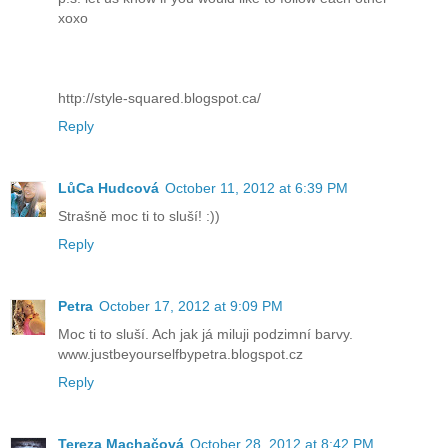
xoxo
http://style-squared.blogspot.ca/
Reply
LůCa Hudcová
October 11, 2012 at 6:39 PM
Strašně moc ti to sluší! :))
Reply
Petra
October 17, 2012 at 9:09 PM
Moc ti to sluší. Ach jak já miluji podzimní barvy.
www.justbeyourselfbypetra.blogspot.cz
Reply
Tereza Machačová
October 28, 2012 at 8:42 PM