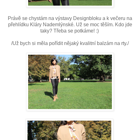
Právě se chystám na výstavy Designbloku a k večeru na
přehlídku Kláry Nademlýnské. Už se moc těším. Kdo jde
taky? Třeba se potkáme! :)
/Už bych si měla pořídit nějaký kvalitní balzám na rty./