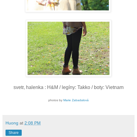
svetr, halenka : H&M / legíny: Takko / boty: Vietnam
photos by
Marie Zabadalová
Huong
at
2:08 PM
Share