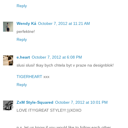
Reply
Wendy Ká
October 7, 2012 at 11:21 AM
perfektne!
Reply
e.heart
October 7, 2012 at 6:08 PM
slusi slusi! tkay bych chtela byt v praze na designblok!
TIGERHEART
xxx
Reply
ZxM Style-Squared
October 7, 2012 at 10:01 PM
LOVE IT!!!GREAT STYLE!!!:))XOXO
p.s. let us know if you would like to follow each other