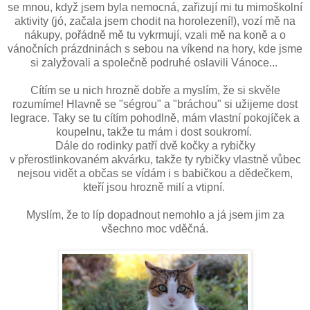
se mnou, když jsem byla nemocná, zařizují mi tu mimoškolní
aktivity (jó, začala jsem chodit na horolezení!), vozí mě na
nákupy, pořádně mě tu vykrmují, vzali mě na koně a o
vánočních prázdninách s sebou na víkend na hory, kde jsme
si zalyžovali a společně podruhé oslavili Vánoce...
Cítím se u nich hrozně dobře a myslím, že si skvěle
rozumíme! Hlavně se "ségrou" a "bráchou" si užijeme dost
legrace. Taky se tu cítím pohodlně, mám vlastní pokojíček a
koupelnu, takže tu mám i dost soukromí.
Dále do rodinky patří dvě kočky a rybičky
v
přerostlinkovaném akvárku, takže ty rybičky vlastně vůbec
nejsou vidět
a občas se vídám i s babičkou a dědečkem,
kteří jsou hrozně milí a vtipní.
Myslím, že to líp dopadnout nemohlo a já jsem jim za
všechno moc vděčná.