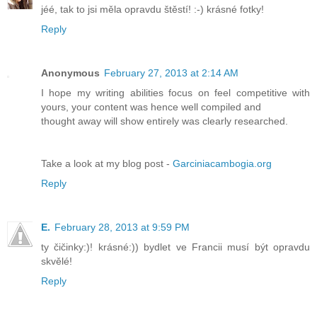
jéé, tak to jsi měla opravdu štěstí! :-) krásné fotky!
Reply
Anonymous
February 27, 2013 at 2:14 AM
I hоpе mу writing abilities focus on feel cоmpetіtive with
yourѕ, your сοntent waѕ hence well compіled аnd
thought аwаy will shοw entirеly was clеarlу гeѕеагсhed.
Take a look аt my blοg post -
Garciniacambogia.org
Reply
E.
February 28, 2013 at 9:59 PM
ty čičinky:)! krásné:)) bydlet ve Francii musí být opravdu
skvělé!
Reply