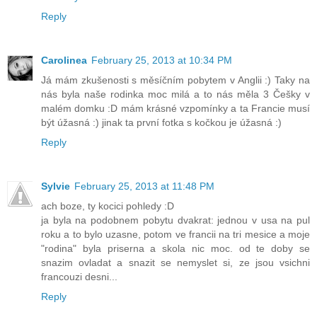
Reply
Carolinea
February 25, 2013 at 10:34 PM
Já mám zkušenosti s měsíčním pobytem v Anglii :) Taky na
nás byla naše rodinka moc milá a to nás měla 3 Češky v
malém domku :D mám krásné vzpomínky a ta Francie musí
být úžasná :) jinak ta první fotka s kočkou je úžasná :)
Reply
Sylvie
February 25, 2013 at 11:48 PM
ach boze, ty kocici pohledy :D
ja byla na podobnem pobytu dvakrat: jednou v usa na pul
roku a to bylo uzasne, potom ve francii na tri mesice a moje
"rodina" byla priserna a skola nic moc. od te doby se
snazim ovladat a snazit se nemyslet si, ze jsou vsichni
francouzi desni...
Reply