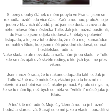
Slíbený dlouhý článek o mém pobytu ve Francii jsem se
rozhodla rozdělit do více částí. Začnu rodinou, protože to je
jeden z hlavních důvodů, proč jsem se dostala zrovna do
mého milovaného městečka Tulle. Jak jste možná postřehli,
do Francie jsem odjela studovat až někdy v polovině
listopadu, a to jen z toho důvodu, že mě a mojí kamarádce
nemohli v Blois, kde jsme měli původně studovat, sehnat
hostitelskou rodinu.
Naše škola to ale nevzdala a našla nám jinou školu - v Tulle,
kde se nás ujali dvě skvělé rodiny, u kterých bydlíme přes
víkend.
Jsem hrozně ráda, že to nakonec dopadlo takhle. Jak je
Tulle vážně malé městečko, všichni jsou tu hrozně milí,
otevření a ochotní vám s čímkoliv pomoct. A proto si myslím,
že se tu mám líp, než bych se měla ve "větším" městě jako je
Blois.
A teď k té mé rodině. Moje čtyřčlenná rodina je hrozně
hodná a starostlivá. Starají se o mě jako o vlastní, poradili si