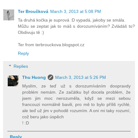
Ter Broučková
March 3, 2013 at 5:08 PM
Ta druhá kočka je suprová :D vypadá, jakoby se smála.
Můžu se zeptat jak to máš s dorozumíváním? Zvládáš to?
Obdivuju tě :)
Ter from terbrouckova.blogspot.cz
Reply
Replies
Thu Huong
March 3, 2013 at 5:26 PM
Myslím, ze teď už s dorozumíváním doopravdy
problém nemám. Ze začátku byl docela problém, že
jsem jim moc nerozuměla, když se mezi sebou
francouzi normálně bavili, pro mě to bylo příliš rychlé,
ale teď už jim v pohodě rozumím. A oni mi taky rozumí,
což beru jako úspěch
! :D
Reply