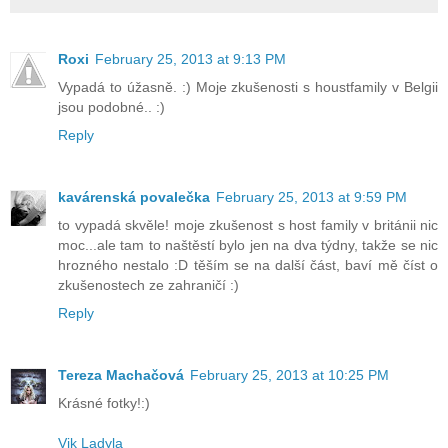
Roxi
February 25, 2013 at 9:13 PM
Vypadá to úžasně. :) Moje zkušenosti s houstfamily v Belgii
jsou podobné.. :)
Reply
kavárenská povalečka
February 25, 2013 at 9:59 PM
to vypadá skvěle! moje zkušenost s host family v británii nic
moc...ale tam to naštěstí bylo jen na dva týdny, takže se nic
hrozného nestalo :D těším se na další část, baví mě číst o
zkušenostech ze zahraničí :)
Reply
Tereza Machačová
February 25, 2013 at 10:25 PM
Krásné fotky!:)
Vik Ladyla