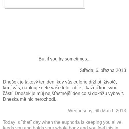
But if you try sometimes...
Středa, 6. b
ř
ezna 2013
Dnešek je takový ten den, kdy vás euforie drží při životě,
krmí vás, naplňuje celé vaše tělo, cítíte ji každičkou svou
částí. Dnešek je můj nejšťastnější den co si dokážu vybavit.
Dneska mě nic nerozhodí.
Wednesday, 6th March 2013
Today is "that" day when the euphoria is keeping you alive,
feeds you and holds your whole body and you feel this in