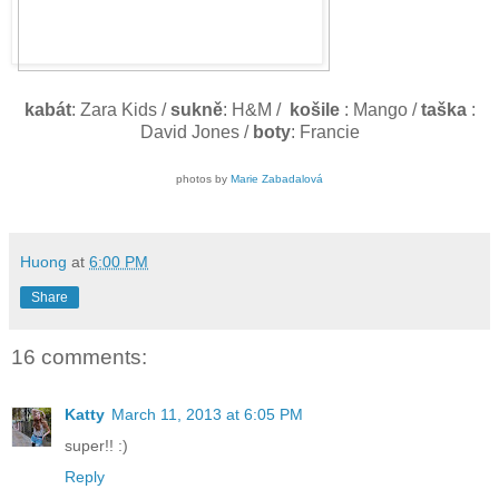
kabát
: Zara Kids /
sukně
: H&M /
košile
: Mango /
taška
:
David Jones /
boty
: Francie
photos by
Marie Zabadalová
Huong
at
6:00 PM
Share
16 comments:
Katty
March 11, 2013 at 6:05 PM
super!! :)
Reply