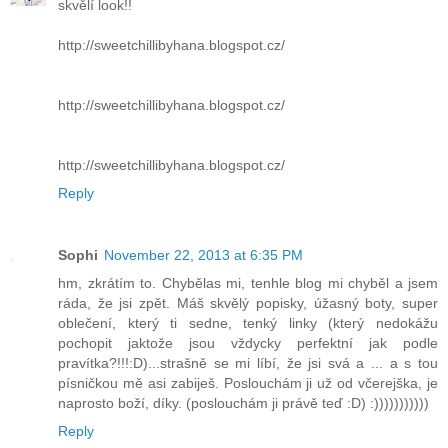
skvělí look!!
http://sweetchillibyhana.blogspot.cz/
http://sweetchillibyhana.blogspot.cz/
http://sweetchillibyhana.blogspot.cz/
Reply
Sophi
November 22, 2013 at 6:35 PM
hm, zkrátím to. Chybělas mi, tenhle blog mi chyběl a jsem
ráda, že jsi zpět. Máš skvělý popisky, úžasný boty, super
oblečení, který ti sedne, tenký linky (který nedokážu
pochopit jaktože jsou vždycky perfektní jak podle
pravítka?!!!:D)...strašně se mi líbí, že jsi svá a ... a s tou
písničkou mě asi zabiješ. Poslouchám ji už od včerejška, je
naprosto boží, díky. (poslouchám ji právě teď :D) :)))))))))))
Reply