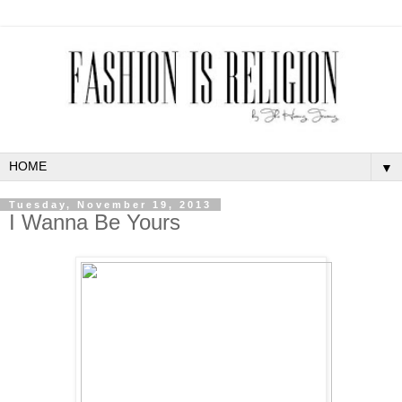
▼
Tuesday, November 19, 2013
I Wanna Be Yours