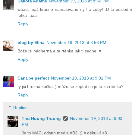
Dakota Adams
November 19, 2013 at 8:56 PM
wááu, máš krásně namalované rty ! a zuby! :D ta poslední
fotka -aaa
Reply
blog by Elina
November 19, 2013 at 8:56 PM
Bože jsi nádherná a ta rtěnka jak ti sedne! ♥
Reply
Cant.be.perfect
November 19, 2013 at 9:01 PM
ty jsi hrozná kočka :) můžu se zeptat co je to za rtěnku?
Reply
Replies
Thu Huong Truong
November 19, 2013 at 9:03
PM
Je to MAC, odstín media AB2. ;) A děkuju! <3