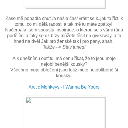
Zase mě popadla chuť /a našla čas/ vrátit se k..jak to říct..k
tomu, co mi dělá radost, a tak mě tu máte zpátky!
Načerpala jsem spoustu inspirace, o kterou se s vámi ráda
podělím, a taky se už brzy můžete těšit na giveaway, a to
hned na dvě! Jak pro ženské tak i pro pány, ahah.
Takže -->
Stay tuned!
A k dnešnímu outfitu, má cenu říkat, že to jsou moje
nejoblíbenější kousky?
Všechno moje oblečení jsou totiž moje nejoblíbenější
kousky..
Arctic Monkeys - I Wanna Be Yours