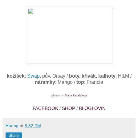
kožíšek
:
Swap
, pův. Orsay /
boty, křivák, kalhoty
: H
&
M /
náramky
: Mango /
top
: Francie
photos by
Marie Zabadalová
FACEBOOK
/
SHOP
/
BLOGLOVIN
Huong
at
8:32 PM
Share