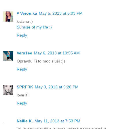
♥ Veronika
May 5, 2013 at 5:03 PM
krásna :)
Sunrise of my life :)
Reply
Verušee
May 6, 2013 at 10:55 AM
Opravdu Ti to moc sluší :))
Reply
SPRFRK
May 9, 2013 at 9:20 PM
love it!
Reply
Nellie K.
May 11, 2013 at 7:53 PM
Jo, svetřík ti sluší a jsi moc krásně namalovaná :)