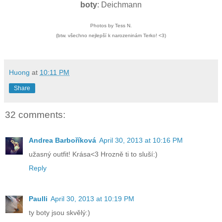
boty
: Deichmann
Photos by Tess N.
(btw. všechno nejlepší k narozeninám Terko! <3)
Huong
at
10:11 PM
Share
32 comments:
Andrea Barboříková
April 30, 2013 at 10:16 PM
užasný outfit! Krása<3 Hrozně ti to sluší:)
Reply
Paulli
April 30, 2013 at 10:19 PM
ty boty jsou skvělý:)