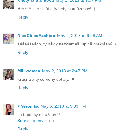
Kristyna Stolbova
May 1, 2013 at 9:07 PM
Hrozně ti to sluší a ty boty jsou úžasný! :)
Reply
NicoChicoFashion
May 2, 2013 at 9:28 AM
áááááááách, ty nikdy nezklameš! úplně překrásný :)
Reply
Milkwoman
May 2, 2013 at 2:47 PM
Krásná a ty červený detaily...♥
Reply
♥ Veronika
May 5, 2013 at 5:03 PM
tie topánky sú úžasné!
Sunrise of my life :)
Reply