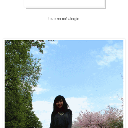
Leze na m
ě alergie.