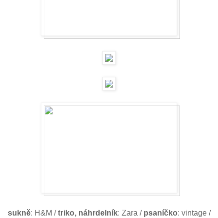
sukně
: H&M /
triko, náhrdelník
: Zara /
psaníčko
: vintage /