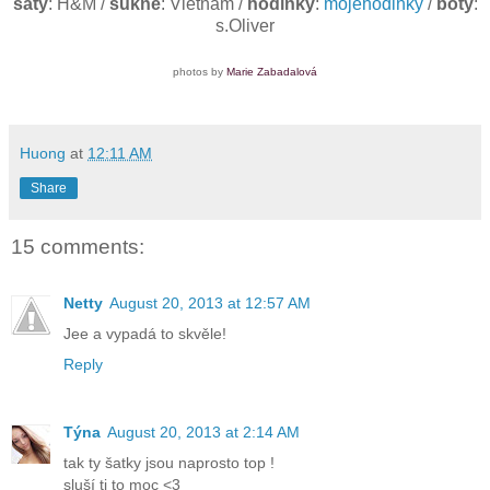
šaty
: H&M /
sukně
: Vietnam /
hodinky
:
mojehodinky
/
boty
:
s.Oliver
photos by
Marie Zabadalová
Huong
at
12:11 AM
Share
15 comments:
Netty
August 20, 2013 at 12:57 AM
Jee a vypadá to skvěle!
Reply
Týna
August 20, 2013 at 2:14 AM
tak ty šatky jsou naprosto top !
sluší ti to moc <3