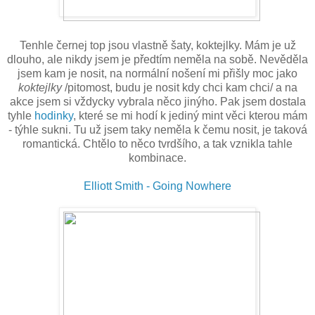
Tenhle černej top jsou vlastně šaty, koktejlky. Mám je už
dlouho, ale nikdy jsem je předtím neměla na sobě. Nevěděla
jsem kam je nosit, na normální nošení mi přišly moc jako
koktejlky
/pitomost, budu je nosit kdy chci kam chci/
a na
akce jsem si vždycky vybrala něco jinýho. Pak jsem dostala
tyhle
hodinky
, které se mi hodí k jediný mint věci kterou mám
- týhle sukni. Tu už jsem taky neměla k čemu nosit, je taková
romantická. Chtělo to něco tvrdšího, a tak vznikla tahle
kombinace.
Elliott Smith - Going Nowhere