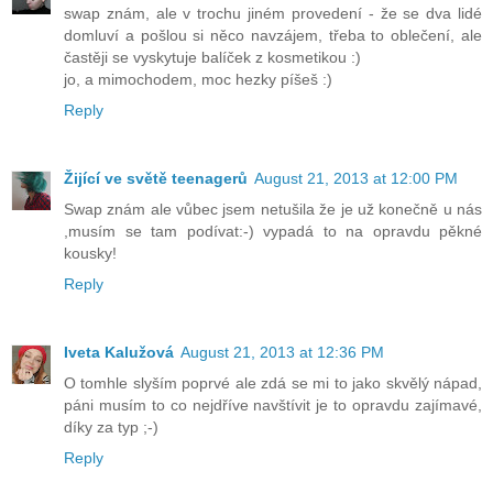
swap znám, ale v trochu jiném provedení - že se dva lidé
domluví a pošlou si něco navzájem, třeba to oblečení, ale
častěji se vyskytuje balíček z kosmetikou :)
jo, a mimochodem, moc hezky píšeš :)
Reply
Žijící ve světě teenagerů
August 21, 2013 at 12:00 PM
Swap znám ale vůbec jsem netušila že je už konečně u nás
,musím se tam podívat:-) vypadá to na opravdu pěkné
kousky!
Reply
Iveta Kalužová
August 21, 2013 at 12:36 PM
O tomhle slyším poprvé ale zdá se mi to jako skvělý nápad,
páni musím to co nejdříve navštívit je to opravdu zajímavé,
díky za typ ;-)
Reply