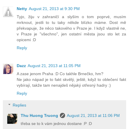
Netty
August 21, 2013 at 9:30 PM
Tyjo, žiju v zahraničí a slyším o tom poprvé, musím
mrknout, jestli to tu taky někde blízko máme. Dost mě
překvapuje, že něco takového v Praze je. I když vlastně ne,
v Praze je "všechno", jen ostatní města jsou sto let za
opicemi :D
Reply
Dazz
August 21, 2013 at 11:05 PM
A zase jenom Praha :D Co takhle Brnečko, hm?
Ne jako nápad je to fakt skvělý, ještě, když to oblečení fakt
vybírají, takže tam nenajdeš nějaký otřesný hadry :)
Reply
Replies
Thu Huong Truong
August 21, 2013 at 11:06 PM
třeba se to k vám jednou dostane :P :D