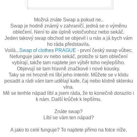
Možná znáte Swap a pokud ne..
Swap je hodně známý v zahraničí, jedná se o výměnu
oblečení. Není to ale úplně votočvohoz nebo sekáč.
Jeden takový swap obchod se objevil i u nás a já bych vám
ho ráda představila.
Voil
à...
Swap of clothes PRAGUE
-
první český swap vůbec
.
Nefunguje jako vv nebo sekáč, protože si tam oblečení
vybírají, takže tam najdete jen výběr toho nejlepšího.
Objevují se tam hlavně značkové i nové kousky.
Taky se mi hrozně mi líbí jeho interiér. Můžete se v klidu
posadit a rádi vám tam udělají kafe, čaj nebo klidně sklenku
vína.
Mě se tenhle nápad líbí a jsem ráda, že to konečně dorazilo i
k nám. Další krůček k lepšímu.
Znáte swap?
Líbí se vám ten nápad?
A jako to celé funguje? To najdete přímo na fotce níže.