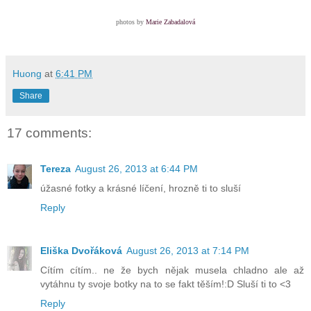
photos by
Marie Zabadalová
Huong
at
6:41 PM
Share
17 comments:
Tereza
August 26, 2013 at 6:44 PM
úžasné fotky a krásné líčení, hrozně ti to sluší
Reply
Eliška Dvořáková
August 26, 2013 at 7:14 PM
Cítím cítím.. ne že bych nějak musela chladno ale až
vytáhnu ty svoje botky na to se fakt těším!:D Sluší ti to <3
Reply