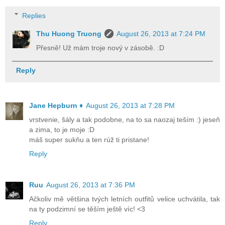
Replies
Thu Huong Truong
August 26, 2013 at 7:24 PM
Přesně! Už mám troje nový v zásobě. :D
Reply
Jane Hepburn ♦
August 26, 2013 at 7:28 PM
vrstvenie, šály a tak podobne, na to sa naozaj teším :) jeseň
a zima, to je moje :D
máš super sukňu a ten rúž ti pristane!
Reply
Ruu
August 26, 2013 at 7:36 PM
Ačkoliv mě většina tvých letních outfitů velice uchvátila, tak
na ty podzimní se těším ještě víc! <3
Reply