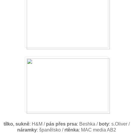
tílko, sukně
: H&M /
pás přes prsa
: Beshka /
boty
: s.Oliver /
náramky
: španělsko /
rtěnka
: MAC media AB2