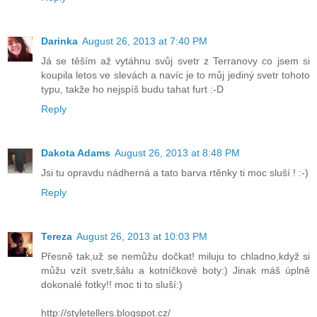
Darinka
August 26, 2013 at 7:40 PM
Já se těším až vytáhnu svůj svetr z Terranovy co jsem si
koupila letos ve slevách a navíc je to můj jediný svetr tohoto
typu, takže ho nejspíš budu tahat furt :-D
Reply
Dakota Adams
August 26, 2013 at 8:48 PM
Jsi tu opravdu nádherná a tato barva rtěnky ti moc sluší ! :-)
Reply
Tereza
August 26, 2013 at 10:03 PM
Přesně tak,už se nemůžu dočkat! miluju to chladno,když si
můžu vzít svetr,šálu a kotníčkové boty:) Jinak máš úplně
dokonalé fotky!! moc ti to sluší:)
http://styletellers.blogspot.cz/